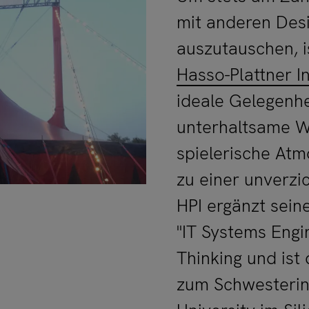
mit anderen Desi
auszutauschen, 
Hasso-Plattner I
ideale Gelegenhe
unterhaltsame W
spielerische At
zu einer unverzi
HPI ergänzt sein
"IT Systems Engi
Thinking und ist
zum Schwesterins