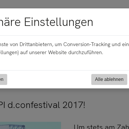
häre Einstellungen
im HPI d.confestival 2017!
ste von Drittanbietern, um Conversion-Tracking und ei
ellungen) auf unserer Website durchzuführen.
2017
en
Alle ablehnen
I d.confestival 2017!
Um stets am Zahn