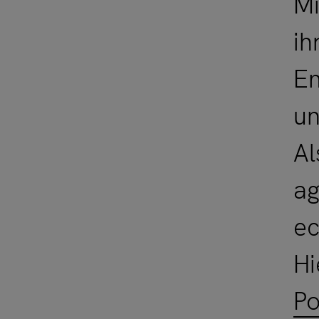
Mi
ih
En
un
Al
ag
ec
Hi
Po