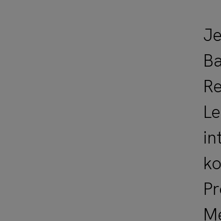
Je
Ba
Re
Le
in
ko
Pr
Me