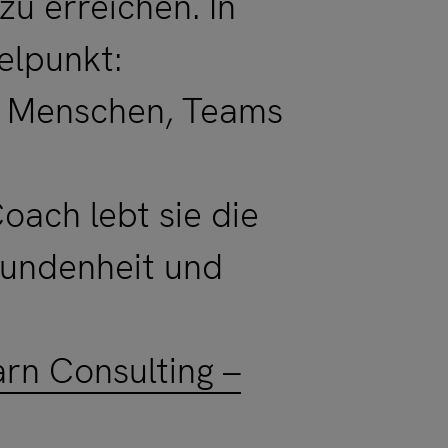
u erreichen. In
elpunkt:
n Menschen, Teams
oach lebt sie die
rbundenheit und
rn Consulting –