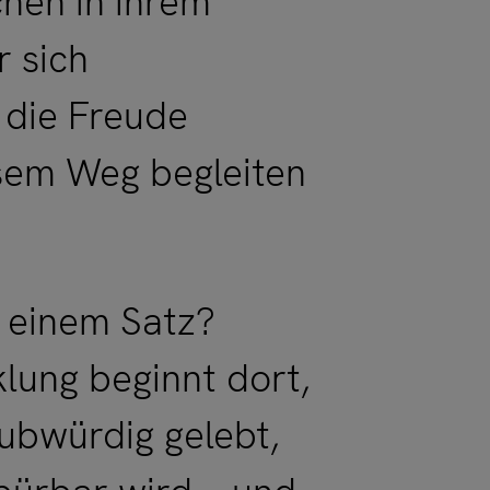
hen in ihrem
 sich
 die Freude
esem Weg begleiten
n einem Satz?
lung beginnt dort,
ubwürdig gelebt,