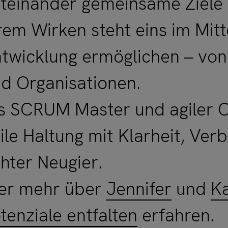
teinander gemeinsame Ziele z
rem Wirken steht eins im Mitt
twicklung ermöglichen – vo
d Organisationen.
s SCRUM Master und agiler C
ile Haltung mit Klarheit, Ve
hter Neugier.
er mehr über
Jennifer
und
Ka
tenziale entfalten
erfahren.