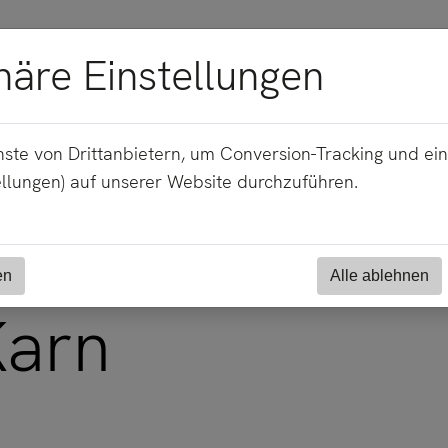
häre Einstellungen
rn
ste von Drittanbietern, um Conversion-Tracking und ei
ellungen) auf unserer Website durchzuführen.
en
Alle ablehnen
Karn