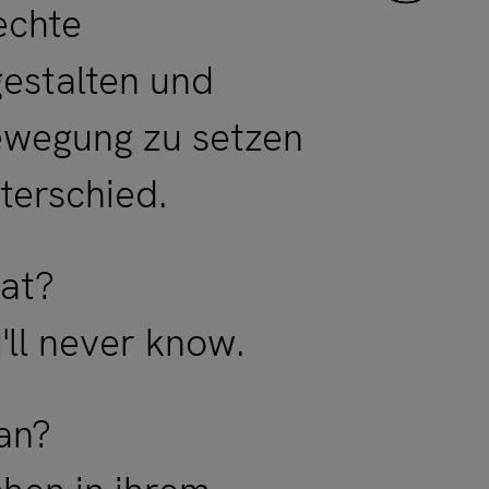
echte
estalten und
ewegung zu setzen
terschied.
tat?
u'll never know.
 an?