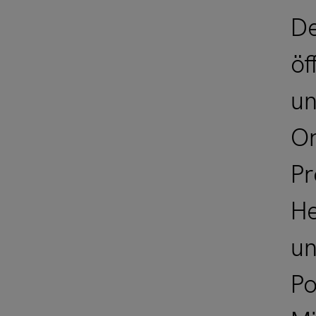
De
öf
un
Or
Pr
He
un
Po